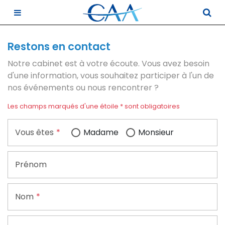
Notre cabinet
Restons en contact
Notre cabinet est à votre écoute. Vous avez besoin
Nos expertises
Notre histoire
d'une information, vous souhaitez participer à l'un de
nos événements ou nous rencontrer ?
Actualités
Nos bureaux
Comptabilité et Fiscalité
Les champs marqués d'une étoile * sont obligatoires
Nos outils
Nos équipes
Audit et Commissariat aux Comptes
Notre service d'infos
Vous êtes
Madame
Monsieur
Contact
Nos outils collaboratifs
RH et Paie
Guide du chef d'entreprise
Espace client
Rapport de transparence
Création d’Entreprise
Prénom
Nous rejoindre
Patrimoine
Nom
Juridique d'Entreprise