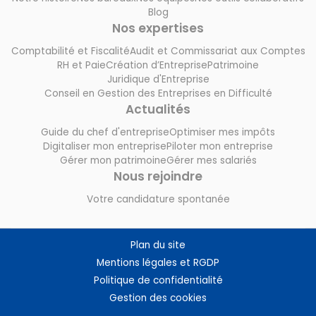
Blog
Nos expertises
Comptabilité et Fiscalité
Audit et Commissariat aux Comptes
RH et Paie
Création d’Entreprise
Patrimoine
Juridique d'Entreprise
Conseil en Gestion des Entreprises en Difficulté
Actualités
Guide du chef d'entreprise
Optimiser mes impôts
Digitaliser mon entreprise
Piloter mon entreprise
Gérer mon patrimoine
Gérer mes salariés
Nous rejoindre
Votre candidature spontanée
Plan du site
Mentions légales et RGDP
Politique de confidentialité
Gestion des cookies